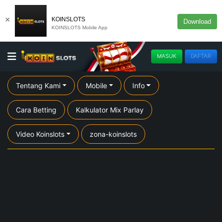
×
KOINSLOTS
Download
KOINSLOTS Mobile App
MASUK
DAFTAR
Tentang Kami
Mobile
Info
Cara Betting
Kalkulator Mix Parlay
Video Koinslots
zona-koinslots